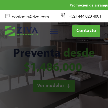
Promoción de arranque: aparta tu 
(+52) 444 828 4801
contacto@ziva.com
Contacto
Preventa
desde
$1,486,000
Ver modelos