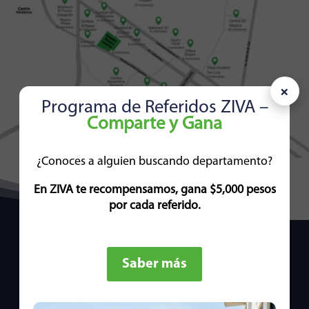
×
Programa de Referidos ZIVA –
Comparte y Gana
¿Conoces a alguien buscando departamento?
En ZIVA te recompensamos, gana $5,000 pesos
por cada referido.
Contáctanos
Déjanos tus datos y uno de nuestros
Saber más
asesores se contactará contigo.